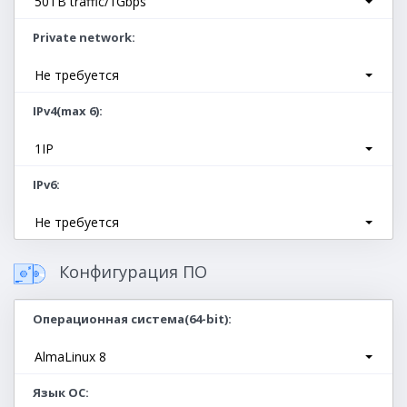
50TB traffic/1Gbps
Private network
Не требуется
IPv4(max 6)
1IP
IPv6
Не требуется
Конфигурация ПО
Операционная система(64-bit)
AlmaLinux 8
Язык ОС