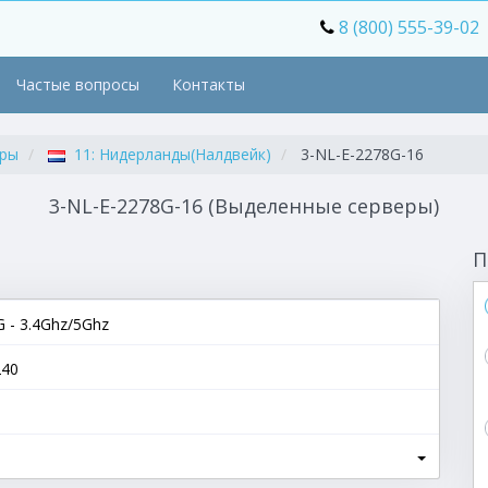
8 (800) 555-39-02
Частые вопросы
Контакты
еры
11: Нидерланды(Налдвейк)
3-NL-E-2278G-16
3-NL-E-2278G-16 (Выделенные серверы)
П
G - 3.4Ghz/5Ghz
240