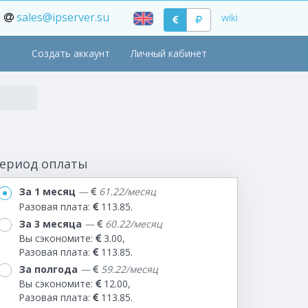
sales@ipserver.su
wiki
Создать аккаунт
Личный кабинет
ериод оплаты
За 1 месяц
—
61.22/месяц
Разовая плата:
113.85.
За 3 месяца
—
60.22/месяц
Вы сэкономите:
3.00,
Разовая плата:
113.85.
За полгода
—
59.22/месяц
Вы сэкономите:
12.00,
Разовая плата:
113.85.