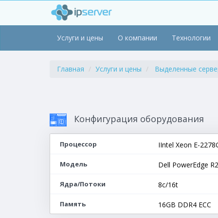
Услуги и цены
О компании
Технологии
Главная
Услуги и цены
Выделенные серв
Конфигурация оборудования
Процессор
IIntel Xeon E-2278
Модель
Dell PowerEdge R
Ядра/Потоки
8c/16t
Память
16GB DDR4 ECC