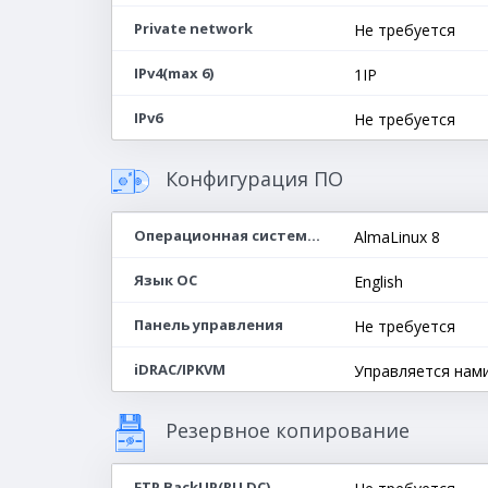
Private network
Не требуется
IPv4(max 6)
1IP
IPv6
Не требуется
Конфигурация ПО
Операционная система(64-bit)
AlmaLinux 8
Язык ОС
English
Панель управления
Не требуется
iDRAC/IPKVM
Управляется нам
Резервное копирование
FTP BackUP(RU DC)