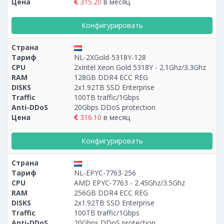
Цена
315.20
в месяц
Конфигурировать
Страна
Тариф
NL-2ХGold-5318Y-128
CPU
2xIntel Xeon Gold 5318Y - 2.1Ghz/3.3Ghz
RAM
128GB DDR4 ECC REG
DISKS
2x1.92TB SSD Enterprise
Traffic
100TB traffic/1Gbps
Anti-DDoS
20Gbps DDoS protection
Цена
316.10
в месяц
Конфигурировать
Страна
Тариф
NL-EPYC-7763-256
CPU
AMD EPYC-7763 - 2.45Ghz/3.5Ghz
RAM
256GB DDR4 ECC REG
DISKS
2x1.92TB SSD Enterprise
Traffic
100TB traffic/1Gbps
Anti-DDoS
20Gbps DDoS protection