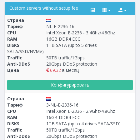
Custom servers without setup fee
Страна
Тариф
NL-E-2236-16
CPU
Intel Xeon E-2236 - 3.4Ghz/4.8Ghz
RAM
16GB DDR4 ECC
Построение
54 - 148
тарифа
DISKS
1TB SATA (up to 5 drives
SATA/SSD/NVMe)
Traffic
50TB traffic/1Gbps
Anti-DDoS
20Gbps DDoS protection
Цена
69.32
в месяц
Конфигурировать
Страна
Тариф
3-NL-E-2336-16
CPU
Intel Xeon E-2336 - 2.9Ghz/4.8Ghz
RAM
16GB DDR4 ECC
DISKS
1TB SATA (up to 4 drives SATA/SSD)
Traffic
50TB traffic/1Gbps
Anti-DDoS
20Gbps DDoS protection