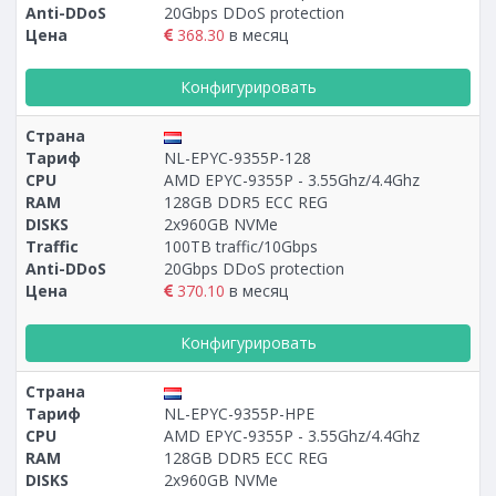
Anti-DDoS
20Gbps DDoS protection
Цена
368.30
в месяц
Конфигурировать
Страна
Тариф
NL-EPYC-9355P-128
CPU
AMD EPYC-9355P - 3.55Ghz/4.4Ghz
RAM
128GB DDR5 ECC REG
DISKS
2x960GB NVMe
Traffic
100TB traffic/10Gbps
Anti-DDoS
20Gbps DDoS protection
Цена
370.10
в месяц
Конфигурировать
Страна
Тариф
NL-EPYC-9355P-HPE
CPU
AMD EPYC-9355P - 3.55Ghz/4.4Ghz
RAM
128GB DDR5 ECC REG
DISKS
2x960GB NVMe