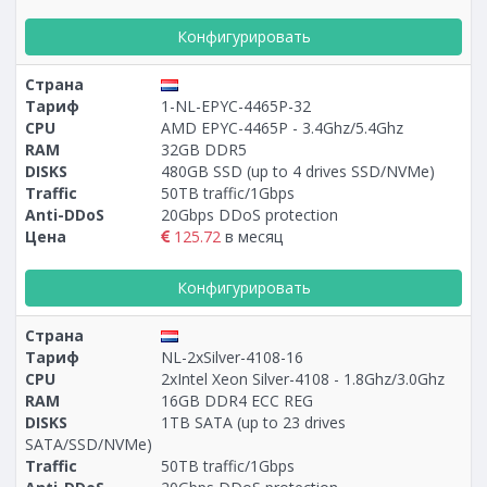
Конфигурировать
Страна
Тариф
1-NL-EPYC-4465P-32
CPU
AMD EPYC-4465P - 3.4Ghz/5.4Ghz
RAM
32GB DDR5
DISKS
480GB SSD (up to 4 drives SSD/NVMe)
Traffic
50TB traffic/1Gbps
Anti-DDoS
20Gbps DDoS protection
Цена
125.72
в месяц
Конфигурировать
Страна
Тариф
NL-2xSilver-4108-16
CPU
2xIntel Xeon Silver-4108 - 1.8Ghz/3.0Ghz
RAM
16GB DDR4 ECC REG
DISKS
1TB SATA (up to 23 drives
SATA/SSD/NVMe)
Traffic
50TB traffic/1Gbps