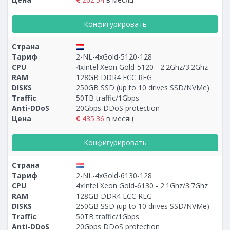
Конфигурировать
Страна
Тариф
2-NL-4xGold-5120-128
CPU
4xIntel Xeon Gold-5120 - 2.2Ghz/3.2Ghz
RAM
128GB DDR4 ECC REG
DISKS
250GB SSD (up to 10 drives SSD/NVMe)
Traffic
50TB traffic/1Gbps
Anti-DDoS
20Gbps DDoS protection
Цена
435.36
в месяц
Конфигурировать
Страна
Тариф
2-NL-4xGold-6130-128
CPU
4xIntel Xeon Gold-6130 - 2.1Ghz/3.7Ghz
RAM
128GB DDR4 ECC REG
DISKS
250GB SSD (up to 10 drives SSD/NVMe)
Traffic
50TB traffic/1Gbps
Anti-DDoS
20Gbps DDoS protection