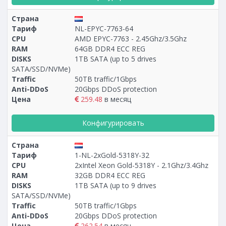
Страна
Тариф
NL-EPYC-7763-64
CPU
AMD EPYC-7763 - 2.45Ghz/3.5Ghz
RAM
64GB DDR4 ECC REG
DISKS
1TB SATA (up to 5 drives
SATA/SSD/NVMe)
Traffic
50TB traffic/1Gbps
Anti-DDoS
20Gbps DDoS protection
Цена
259.48
в месяц
Конфигурировать
Страна
Тариф
1-NL-2xGold-5318Y-32
CPU
2xIntel Xeon Gold-5318Y - 2.1Ghz/3.4Ghz
RAM
32GB DDR4 ECC REG
DISKS
1TB SATA (up to 9 drives
SATA/SSD/NVMe)
Traffic
50TB traffic/1Gbps
Anti-DDoS
20Gbps DDoS protection
Цена
262.54
в месяц