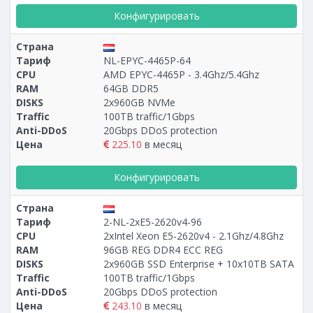
Конфигурировать
Страна
Тариф
NL-EPYC-4465P-64
CPU
AMD EPYC-4465P - 3.4Ghz/5.4Ghz
RAM
64GB DDR5
DISKS
2x960GB NVMe
Traffic
100TB traffic/1Gbps
Anti-DDoS
20Gbps DDoS protection
Цена
225.10
в месяц
Конфигурировать
Страна
Тариф
2-NL-2xE5-2620v4-96
CPU
2xIntel Xeon E5-2620v4 - 2.1Ghz/4.8Ghz
RAM
96GB REG DDR4 ECC REG
DISKS
2x960GB SSD Enterprise + 10х10TB SATA
Traffic
100TB traffic/1Gbps
Anti-DDoS
20Gbps DDoS protection
Цена
243.10
в месяц