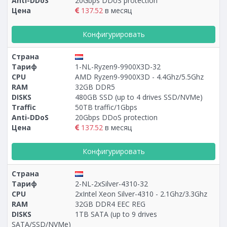
Anti-DDoS
20Gbps DDoS protection
Цена
137.52
в месяц
Конфигурировать
Страна
Тариф
1-NL-Ryzen9-9900X3D-32
CPU
AMD Ryzen9-9900X3D - 4.4Ghz/5.5Ghz
RAM
32GB DDR5
DISKS
480GB SSD (up to 4 drives SSD/NVMe)
Traffic
50TB traffic/1Gbps
Anti-DDoS
20Gbps DDoS protection
Цена
137.52
в месяц
Конфигурировать
Страна
Тариф
2-NL-2xSilver-4310-32
CPU
2xIntel Xeon Silver-4310 - 2.1Ghz/3.3Ghz
RAM
32GB DDR4 EEC REG
DISKS
1TB SATA (up to 9 drives
SATA/SSD/NVMe)