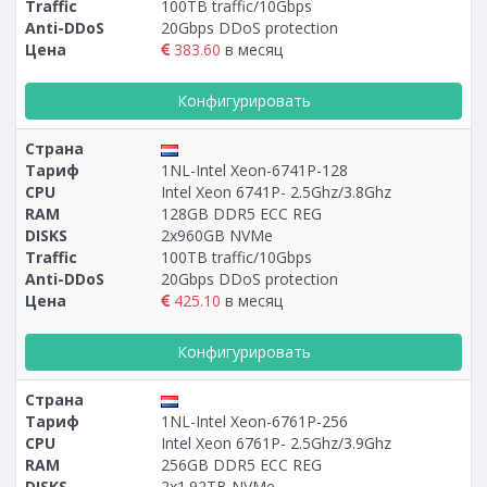
Traffic
100TB traffic/10Gbps
Anti-DDoS
20Gbps DDoS protection
Цена
383.60
в месяц
Конфигурировать
Страна
Тариф
1NL-Intel Xeon-6741P-128
CPU
Intel Xeon 6741P- 2.5Ghz/3.8Ghz
RAM
128GB DDR5 ECC REG
DISKS
2х960GB NVMe
Traffic
100TB traffic/10Gbps
Anti-DDoS
20Gbps DDoS protection
Цена
425.10
в месяц
Конфигурировать
Страна
Тариф
1NL-Intel Xeon-6761P-256
CPU
Intel Xeon 6761P- 2.5Ghz/3.9Ghz
RAM
256GB DDR5 ECC REG
DISKS
2х1.92TB NVMe