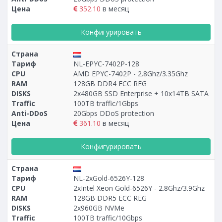
Цена
352.10
в месяц
Конфигурировать
Страна
Тариф
NL-EPYC-7402P-128
CPU
AMD EPYC-7402P - 2.8Ghz/3.35Ghz
RAM
128GB DDR4 ECC REG
DISKS
2х480GB SSD Enterprise + 10х14TB SATA
Traffic
100TB traffic/1Gbps
Anti-DDoS
20Gbps DDoS protection
Цена
361.10
в месяц
Конфигурировать
Страна
Тариф
NL-2xGold-6526Y-128
CPU
2xIntel Xeon Gold-6526Y - 2.8Ghz/3.9Ghz
RAM
128GB DDR5 ECC REG
DISKS
2x960GB NVMe
Traffic
100TB traffic/10Gbps