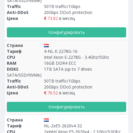
SATA/SSD/NVMe)
Traffic
50TB traffic/1Gbps
Anti-DDoS
20Gbps DDoS protection
Цена
73.82
в месяц
Конфигурировать
Страна
Тариф
4-NL-E-2278G-16
CPU
Intel Xeon E-2278G - 3.4Ghz/5Ghz
RAM
16GB DDR4 ECC
DISKS
1TB SATA (up to 7 drives
SATA/SSD/NVMe)
Traffic
50TB traffic/1Gbps
Anti-DDoS
20Gbps DDoS protection
Цена
76.52
в месяц
Конфигурировать
Страна
Тариф
NL-2xE5-2620v4-32
CPU
2xIntel Xeon E5-2620v4 - 2.1Ghz/3.0Ghz