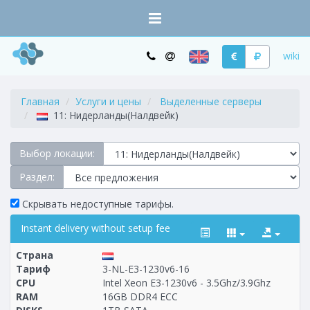
wiki
Главная
Услуги и цены
Выделенные серверы
11: Нидерланды(Налдвейк)
Выбор локации:
Раздел:
Скрывать недоступные тарифы.
Instant delivery without setup fee
Страна
Тариф
3-NL-E3-1230v6-16
CPU
Intel Xeon E3-1230v6 - 3.5Ghz/3.9Ghz
RAM
16GB DDR4 ECC
Построение
1 - 53
тарифа