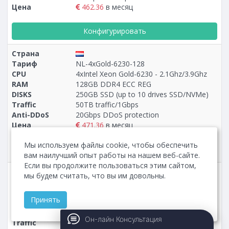
Цена
462.36
в месяц
Конфигурировать
Страна
Тариф
NL-4xGold-6230-128
CPU
4xIntel Xeon Gold-6230 - 2.1Ghz/3.9Ghz
RAM
128GB DDR4 ECC REG
DISKS
250GB SSD (up to 10 drives SSD/NVMe)
Traffic
50TB traffic/1Gbps
Anti-DDoS
20Gbps DDoS protection
Цена
471.36
в месяц
Мы используем файлы cookie, чтобы обеспечить
Конфигурировать
вам наилучший опыт работы на нашем веб-сайте.
Если вы продолжите пользоваться этим сайтом,
Страна
мы будем считать, что вы им довольны.
Тариф
5-NL-EPYC-9355P-128
CPU
AMD EPYC-9355P - 3.55Ghz/4.4Ghz
Принять
RAM
128GB DDR5 ECC REG
DISKS
960GB NVMe (up to 10 drives NVMe)
Он-лайн Консультация
Traffic
50TB traffic/1Gbps