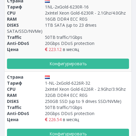
Страна
Тариф
1NL-2xGold-6230R-16
CPU
2xIntel Xeon Gold-6230R - 2.1Ghz/4.0Ghz
RAM
16GB DDR4 ECC REG
DISKS
1TB SATA (up to 23 drives
SATA/SSD/NVMe)
Traffic
50TB traffic/1Gbps
Anti-DDoS
20Gbps DDoS protection
Цена
223.12
в месяц
Конфигурировать
Страна
Тариф
1-NL-2xGold-6226R-32
CPU
2xIntel Xeon Gold-6226R - 2.9Ghz/3.9Ghz
RAM
32GB DDR4 ECC REG
DISKS
250GB SSD (up to 9 drives SSD/NVMe)
Traffic
50TB traffic/1Gbps
Anti-DDoS
20Gbps DDoS protection
Цена
226.54
в месяц
Конфигурировать