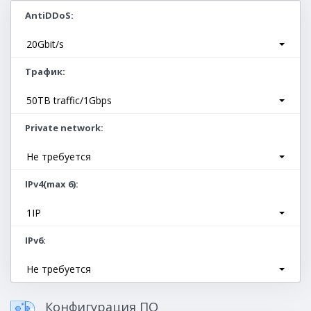
AntiDDoS
20Gbit/s
Трафик
50TB traffic/1Gbps
Private network
Не требуется
IPv4(max 6)
1IP
IPv6
Не требуется
Конфигурация ПО