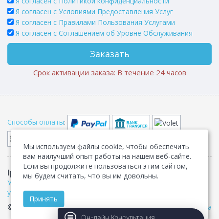
Я согласен с Политикой конфиденциальности
Я согласен с Условиями Предоставления Услуг
Я согласен с Правилами Пользования Услугами
Я согласен c Соглашением об Уровне Обслуживания
Заказать
Срок активации заказа: В течение 24 часов
Способы оплаты
:
Мы используем файлы cookie, чтобы обеспечить
вам наилучший опыт работы на нашем веб-сайте.
Если вы продолжите пользоваться этим сайтом,
IpServer.su
Договор-оферта
•
Конфиденциальность
•
мы будем считать, что вы им довольны.
Условия предоставления услуг
•
Правила пользования
услугами
•
Соглашение об уровне обслуживания
Принять
© IpServer.su 2007-2026. Все права защищены •
Карта сайта
Он-лайн Консультация