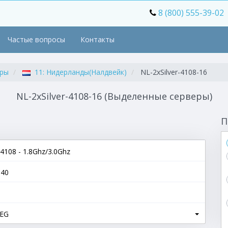
8 (800) 555-39-02
Частые вопросы
Контакты
еры
11: Нидерланды(Налдвейк)
NL-2xSilver-4108-16
NL-2xSilver-4108-16 (Выделенные серверы)
П
r-4108 - 1.8Ghz/3.0Ghz
640
REG