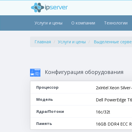
Услуги и цены
О компании
Технологии
Главная
Услуги и цены
Выделенные серв
Конфигурация оборудования
Процессор
2xIntel Xeon Silve
Модель
Dell PowerEdge T
Ядра/Потоки
16c/32t
Память
16GB DDR4 ECC 