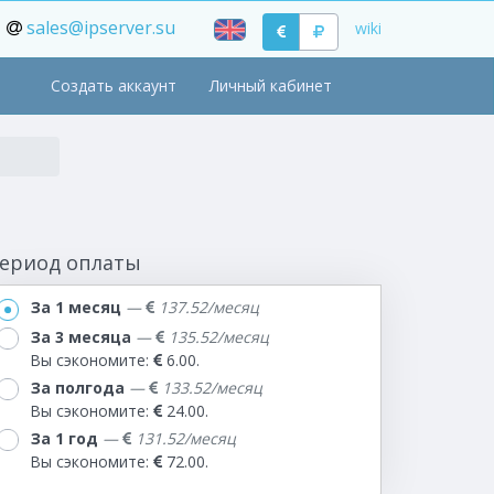
sales@ipserver.su
wiki
Создать аккаунт
Личный кабинет
ериод оплаты
За 1 месяц
—
137.52/месяц
За 3 месяца
—
135.52/месяц
Вы сэкономите:
6.00.
За полгода
—
133.52/месяц
Вы сэкономите:
24.00.
За 1 год
—
131.52/месяц
Вы сэкономите:
72.00.