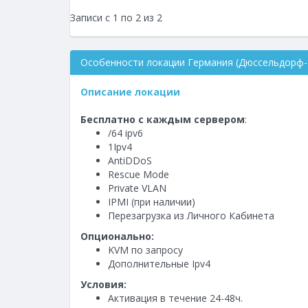
Записи с 1 по 2 из 2
Особенности локации Германия (Дюссельдорф-
Описание локации
Бесплатно с каждым сервером
:
/64 ipv6
1Ipv4
AntiDDoS
Rescue Mode
Private VLAN
IPMI (при наличии)
Перезагрузка из Личного Кабинета
Опционально:
KVM по запросу
Дополнительные Ipv4
Условия:
Активация в течение 24-48ч.