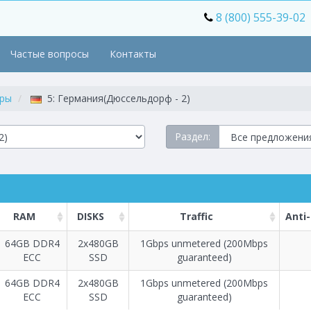
8 (800) 555-39-02
Частые вопросы
Контакты
еры
5: Германия(Дюссельдорф - 2)
Раздел:
RAM
DISKS
Traffic
Anti
64GB DDR4
2х480GB
1Gbps unmetered (200Mbps
ECC
SSD
guaranteed)
Построение
1 - 60
тарифа
64GB DDR4
2х480GB
1Gbps unmetered (200Mbps
ECC
SSD
guaranteed)