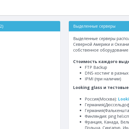
2)
Выделенные серверы
Выделенные серверы распол
Северной Америки и Океании
собственное оборудование и
Стоимость каждого выде
FTP Backup
DNS-хостинг в разных
IPMI (при наличии)
Looking glass и тестовые
Россия(Москва):
Look
Германия(Дюссельдоф
Германия(Фалькенштайн
Финляндия: ping hel.i
Франция, Канада, Вел
Польша, Сингапур, Ин