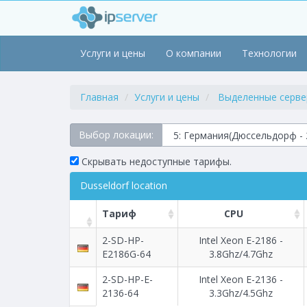
Услуги и цены
О компании
Технологии
Главная
Услуги и цены
Выделенные серв
Выбор локации:
Скрывать недоступные тарифы.
Dusseldorf location
Тариф
CPU
2-SD-HP-
Intel Xeon E-2186 -
E2186G-64
3.8Ghz/4.7Ghz
2-SD-HP-E-
Intel Xeon E-2136 -
2136-64
3.3Ghz/4.5Ghz