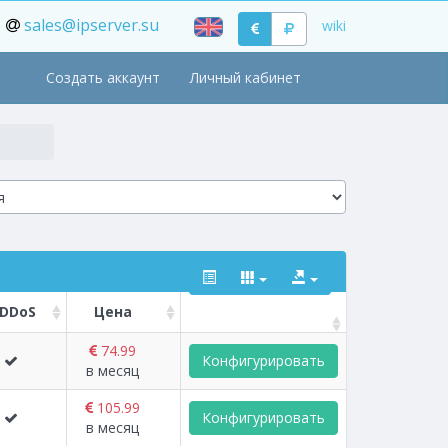
sales@ipserver.su
wiki
Создать аккаунт
Личный кабинет
-DDoS
Цена
74.99
Конфигурировать
в месяц
105.99
Конфигурировать
в месяц