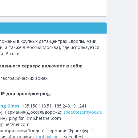
ожены в крупных дата-центрах Европы, Азии,
, а также в России(Москва), где используется
 IP-сети.
ленного сервера включает в себя:
 географических зонах
 IP для проверки ping:
ing Glass
, 185.158.113.51, 185.248.101.241
), Германия(Дюссельдорф-2):
speedtest.myloc.de
): ping fsn.icmp.hetzner.com
cmp.hetzner.com
икобритания(Лондон), Германия(Франкфурт),
дия, Австралия:
proof.ovh.net
- speedtest