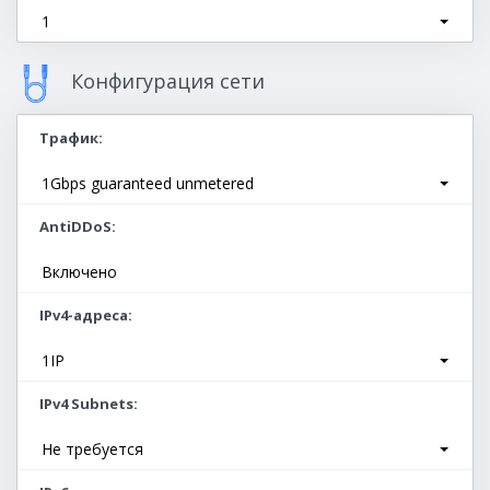
1
Конфигурация сети
Трафик
1Gbps guaranteed unmetered
AntiDDoS
Включено
IPv4-адреса
1IP
IPv4 Subnets
Не требуется