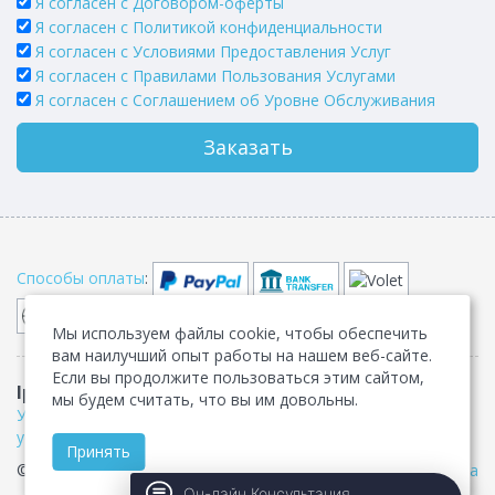
Я согласен с Договором-оферты
Я согласен с Политикой конфиденциальности
Я согласен с Условиями Предоставления Услуг
Я согласен с Правилами Пользования Услугами
Я согласен c Соглашением об Уровне Обслуживания
Заказать
Способы оплаты
:
Мы используем файлы cookie, чтобы обеспечить
вам наилучший опыт работы на нашем веб-сайте.
Если вы продолжите пользоваться этим сайтом,
IpServer.su
Договор-оферта
•
Конфиденциальность
•
мы будем считать, что вы им довольны.
Условия предоставления услуг
•
Правила пользования
услугами
•
Соглашение об уровне обслуживания
Принять
© IpServer.su 2007-2026. Все права защищены •
Карта сайта
Он-лайн Консультация