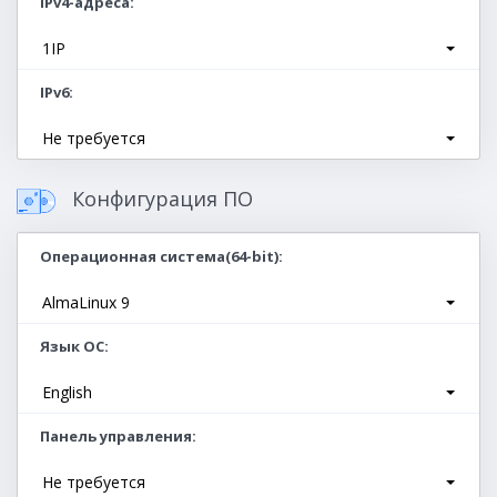
IPv4-адреса
1IP
IPv6
Не требуется
Конфигурация ПО
Операционная система(64-bit)
AlmaLinux 9
Язык ОС
English
Панель управления
Не требуется