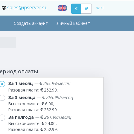
sales@ipserver.su
wiki
Создать аккаунт
Личный кабинет
ериод оплаты
За 1 месяц
—
265.99/месяц
Разовая плата:
252.99.
За 3 месяца
—
263.99/месяц
Вы сэкономите:
6.00,
Разовая плата:
252.99.
За полгода
—
261.99/месяц
Вы сэкономите:
24.00,
Разовая плата:
252.99.