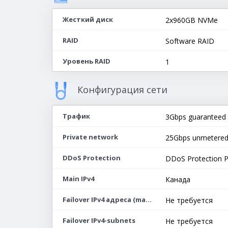
Жесткий диск
2х960GB NVMe
RAID
Software RAID
Уровень RAID
1
Конфигурация сети
Трафик
3Gbps guaranteed
Private network
25Gbps unmetere
DDoS Protection
DDoS Protection 
Main IPv4
Канада
Failover IPv4 адреса (max 64)
Не требуется
Failover IPv4-subnets
Не требуется