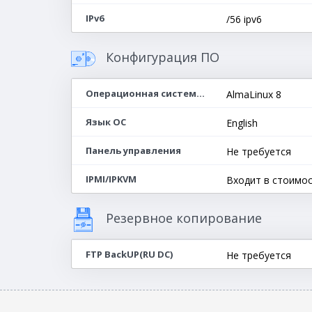
IPv6
/56 ipv6
Конфигурация ПО
Операционная система(64-bit)
AlmaLinux 8
Язык ОС
English
Панель управления
Не требуется
IPMI/IPKVM
Входит в стоимо
Резервное копирование
FTP BackUP(RU DC)
Не требуется