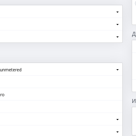
Д
 unmetered
d
Pro
И