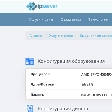
Услуги и цены
О компании
Технологии
Главная
Услуги и цены
Выделенные серв
Конфигурация оборудования
Процессор
AMD EPYC 4584PX 
Ядра/Потоки
16c/32t
Память
64GB DDR5 ECC O
Конфигурация дисков