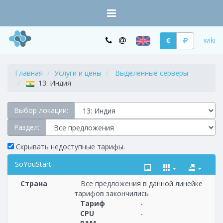
wiki
Главная
Услуги и цены
Выделенные серверы
13: Индия
Выбор локации:
Раздел:
Скрывать недоступные тарифы.
SoYouStart
Страна
Все предложения в данной линейке
тарифов закончились
Тариф
-
CPU
-
Построение
1 - 1
тарифа