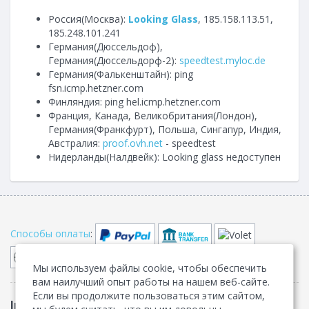
Россия(Москва):
Looking Glass
, 185.158.113.51,
185.248.101.241
Германия(Дюссельдоф),
Германия(Дюссельдорф-2):
speedtest.myloc.de
Германия(Фалькенштайн): ping
fsn.icmp.hetzner.com
Финляндия: ping hel.icmp.hetzner.com
Франция, Канада, Великобритания(Лондон),
Германия(Франкфурт), Польша, Сингапур, Индия,
Австралия:
proof.ovh.net
- speedtest
Нидерланды(Налдвейк): Looking glass недоступен
Способы оплаты
:
Мы используем файлы cookie, чтобы обеспечить
вам наилучший опыт работы на нашем веб-сайте.
Если вы продолжите пользоваться этим сайтом,
IpServer.su
Договор-оферта
•
Конфиденциальность
•