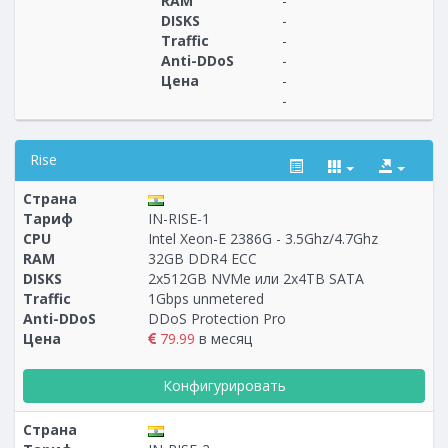
RAM
-
DISKS
-
Traffic
-
Anti-DDoS
-
Цена
-
-
Rise
Страна
Тариф
IN-RISE-1
CPU
Intel Xeon-E 2386G - 3.5Ghz/4.7Ghz
RAM
32GB DDR4 ECC
Построение
2 - 10
тарифа
DISKS
2x512GB NVMe или 2x4TB SATA
Traffic
1Gbps unmetered
Anti-DDoS
DDoS Protection Pro
Цена
79.99
в месяц
Конфигурировать
Страна